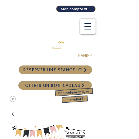
Mon compte ➡
CABINET DE MASSAGE POUR LA DÉTENTE
ET LA RÉCUPÉRATION MUSCULAIRE
&
PANIER
RÉSERVER UNE SÉANCE ICI
OFFRIR UN BON-CADEAU
Bon-cadeau en ligne
View points
immédiat !