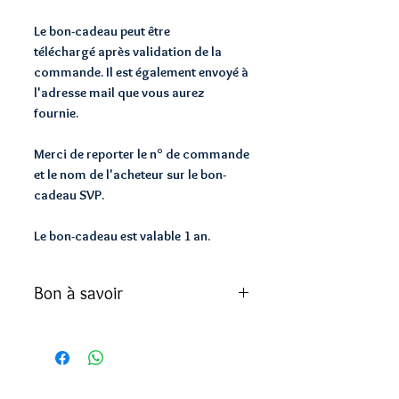
Le bon-cadeau peut être
téléchargé après validation de la
commande. Il est également envoyé à
l'adresse mail que vous aurez
fournie.
Merci de reporter le n° de commande
et le nom de l'acheteur sur le bon-
cadeau SVP.
Le bon-cadeau est valable 1 an.
Bon à savoir
Les massages sont réalisés à l'huile
GreenSpa® (Bio et Vegan)
Le type de massage sera choisi sur
place juste avant la séance (massage
Cabinet YANGSHEN
sur RDV